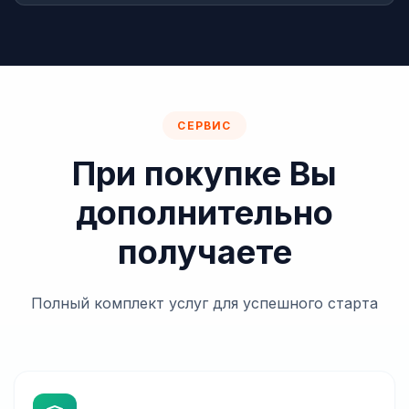
учетная политика;
графические отчеты;
налоговая отчетность;
НДС, ЕРНН;
бухгалтерские отчеты;
СЕРВИС
автоматический расчет налогов;
При покупке Вы
дополнительно
получаете
Полный комплект услуг для успешного старта